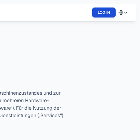
Select Langu
LOG IN
schinenzustandes und zur 
er mehreren Hardware-
are“). Für die Nutzung der 
enstleistungen („Services“) 