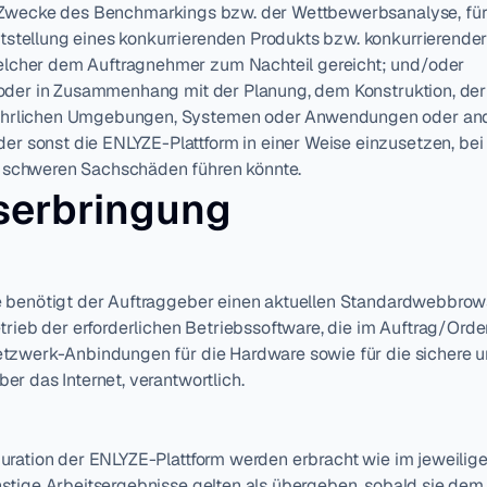
r Zwecke des Benchmarkings bzw. der Wettbewerbsanalyse, für 
stellung eines konkurrierenden Produkts bzw. konkurrierender 
lcher dem Auftragnehmer zum Nachteil gereicht; und/oder
r oder in Zusammenhang mit der Planung, dem Konstruktion, der
hrlichen Umgebungen, Systemen oder Anwendungen oder ander
 sonst die ENLYZE-Plattform in einer Weise einzusetzen, bei d
 schweren Sachschäden führen könnte.
gserbringung
 benötigt der Auftraggeber einen aktuellen Standardwebbrowser
trieb der erforderlichen Betriebssoftware, die im Auftrag/Orde
tzwerk-Anbindungen für die Hardware sowie für die sichere u
r das Internet, verantwortlich.
ration der ENLYZE-Plattform werden erbracht wie im jeweiligen
stige Arbeitsergebnisse gelten als übergeben, sobald sie dem