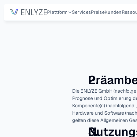
Plattform
Services
Preise
Kunden
Resso
Präambe
Die ENLYZE GmbH (nachfolgen
Prognose und Optimierung der
Komponente(n) (nachfolgend „
Hardware und Software (nachf
gelten diese Allgemeinen Ge
Nutzung