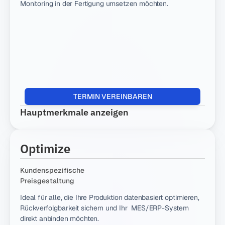
Monitoring in der Fertigung umsetzen möchten.
vität
nanalyse
Mit allem 
verbinden
Digitale 
Werkerführu
Industria
ng
l Data 
Ops
Rückverfolg
Mach Daten 
barkeit
verständlich
TERMIN VEREINBAREN
Industria
Dashboardin
l Data 
g & 
Hauptmerkmale anzeigen
Warehou
Reporting
se
Automatisc
Sichere 
Optimize
Cloud-Basis
he 
Stillstandse
Integrati
Kundenspezifische 
rfassung
onen
Preisgestaltung
Daten frei 
teilen
Ideal für alle, die Ihre Produktion datenbasiert optimieren, 
Rückverfolgbarkeit sichern und Ihr  MES/ERP-System 
direkt anbinden möchten.