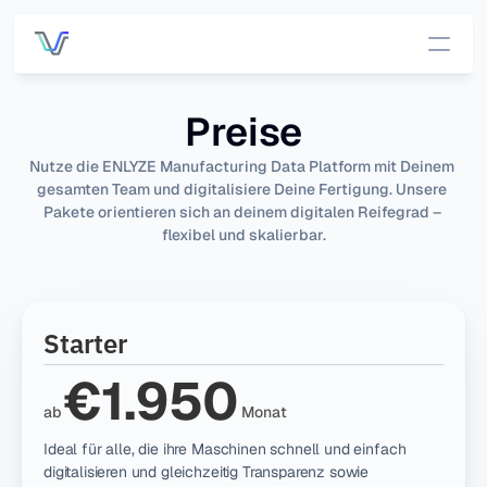
Services
Preise
Preise
Nutze die ENLYZE Manufacturing Data Platform mit Deinem 
gesamten Team und digitalisiere Deine Fertigung. Unsere 
Pakete orientieren sich an deinem digitalen Reifegrad – 
Kunden
flexibel und skalierbar.
DATEN-INFRASTRUKTUR
OUT-OF-THE-BOX APP
Übersich
App-
Starter
t 
Übersicht
Plattfor
€1.950
OEE 
m
ab
 Monat
Managemen
Alle Daten, 
ein Ort.
t
Ideal für alle, die ihre Maschinen schnell und einfach 
digitalisieren und gleichzeitig Transparenz sowie 
Konnekti
Prozessdate