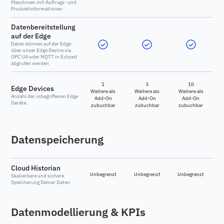
Maschinen mit Auftrags- und
Produktinformationen
Datenbereitstellung
auf der Edge
Daten können auf der Edge
über unser Edge Device via
OPC UA oder MQTT in Echzeit
abgrufen werden
1
3
10
Edge Devices
Weitere als
Weitere als
Weitere als
Anzahl der inbegriffenen Edge
Add-On
Add-On
Add-On
Geräte.
zubuchbar
zubuchbar
zubuchbar
Datenspeicherung
Cloud Historian
Unbegrenzt
Unbegrenzt
Unbegrenzt
Skalierbare und sichere
Speicherung Deiner Daten
Datenmodellierung & KPIs