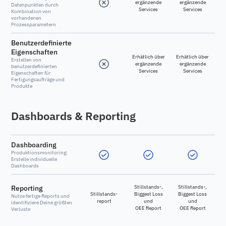
ergänzende
ergänzende
Datenpunkten durch
Services
Services
Kombination von
vorhandenen
Prozessparametern
Benutzerdefinierte
Eigenschaften
Erhätlich über
Erhätlich über
Erstellen von
ergänzende
ergänzende
benutzerdefinierten
Services
Services
Eigenschaften für
Fertigungsaufträge und
Produkte
Dashboards & Reporting
Dashboarding
Produktionsmonitoring:
Erstelle individuelle
Dashboards
Reporting
Stillstands-,
Stillstands-,
Stillstands-
Biggest Loss
Biggest Loss
Nutze fertige Reports und
report
und
und
identifiziere Deine größten
OEE Report
OEE Report
Verluste