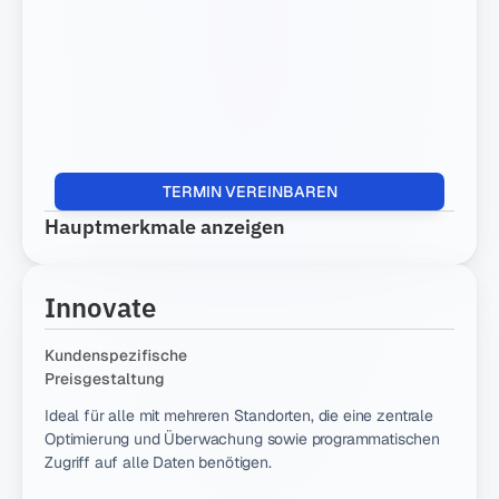
KNOWLEDGE HUB
UNTERSTÜTZUNG
Blog
Dokumentat
Wissen aus 
ion
der Praxis
Webinare
Live lernen 
mit 
Experten
TERMIN VEREINBAREN
Hauptmerkmale anzeigen
Case 
Studies
So nutzen 
Kunden 
Innovate
ENLYZE
Kundenspezifische 
Preisgestaltung
Über uns
Ideal für alle mit mehreren Standorten, die eine zentrale 
Optimierung und Überwachung sowie programmatischen 
Jobs
Zugriff auf alle Daten benötigen.