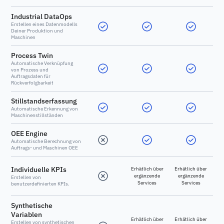
Industrial DataOps
Erstellen eines Datenmodells
Deiner Produktion und
Maschinen
Process Twin
Automatische Verknüpfung
von Prozess und
Auftragsdaten für
Rückverfolgbarkeit
Stillstandserfassung
Automatische Erkennung von
Maschinenstillständen
OEE Engine
Automatische Berechnung von
Auftrags- und Maschinen OEE
Individuelle KPIs
Erhätlich über
Erhätlich über
ergänzende
ergänzende
Erstellen von
Services
Services
benutzerdefinierten KPIs.
Synthetische
Variablen
Erhätlich über
Erhätlich über
Erstellen von synthetischen