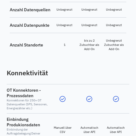
Anzahl Datenquellen
Unbegrenzt
Unbegrenzt
Unbegrenzt
Anzahl Datenpunkte
Unbegrenzt
Unbegrenzt
Unbegrenzt
bis zu 2
Unbegrenzt
Anzahl Standorte
1
Zubuchbar als
Zubuchbar als
Add-On
Add-On
Konnektivität
OT Konnektoren -
Prozessdaten
Konnektoren für 250+ OT
Datenquellen (SPS, Sensoren,
Energiezähler etc.)
Einbindung
Produkionsdaten
Manuell über
Automatisch
Automatisch
Einbindung der
CSV
über API
über API
Auftragsbelegung Deiner