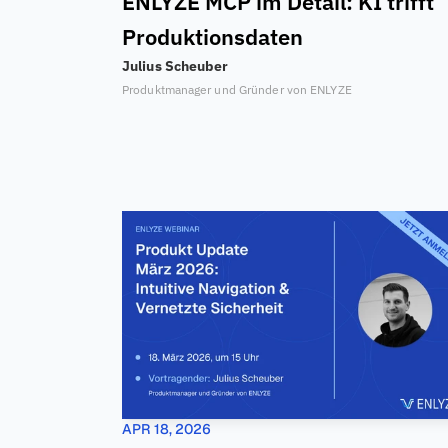
ENLYZE MCP im Detail: KI trifft 
Produktionsdaten
Julius Scheuber
Produktmanager und Gründer von ENLYZE
APR 18, 2026