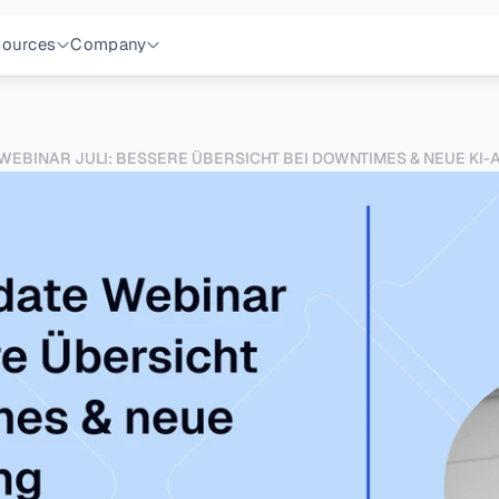
ources
Company
EBINAR JULI: BESSERE ÜBERSICHT BEI DOWNTIMES & NEUE KI