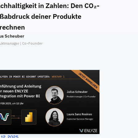
chhaltigkeit in Zahlen: Den CO₂-
ßabdruck deiner Produkte 
rechnen
ius Scheuber
uktmanager | Co-Founder
 12, 2025