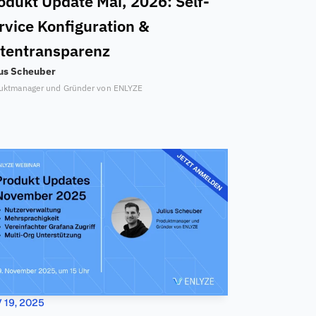
odukt Update Mai, 2026: Self-
rvice Konfiguration & 
tentransparenz
ius Scheuber
uktmanager und Gründer von ENLYZE
 19, 2025