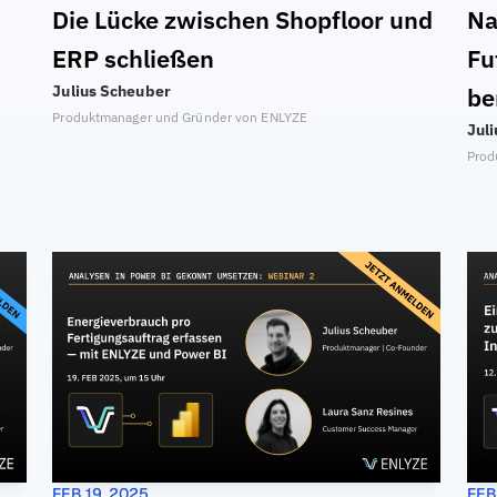
Die Lücke zwischen Shopfloor und 
Na
ERP schließen
Fu
Julius Scheuber
be
Produktmanager und Gründer von ENLYZE
Jul
Prod
FEB 19, 2025
FEB