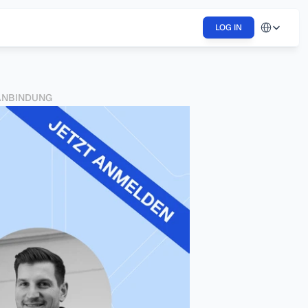
Select Langu
LOG IN
-ANBINDUNG