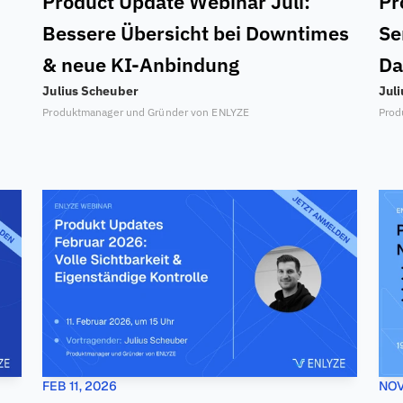
Product Update Webinar Juli: 
Pr
Bessere Übersicht bei Downtimes 
Se
& neue KI-Anbindung
Da
Julius Scheuber
Jul
Produktmanager und Gründer von ENLYZE
Prod
FEB 11, 2026
NOV