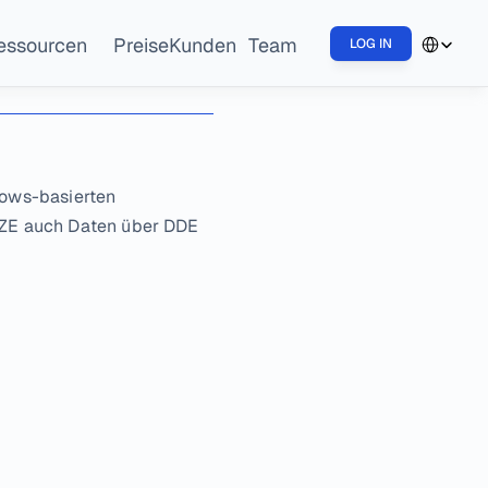
Select Lang
essourcen
Preise
Kunden
Team
LOG IN
ows-basierten 
YZE auch Daten über DDE 