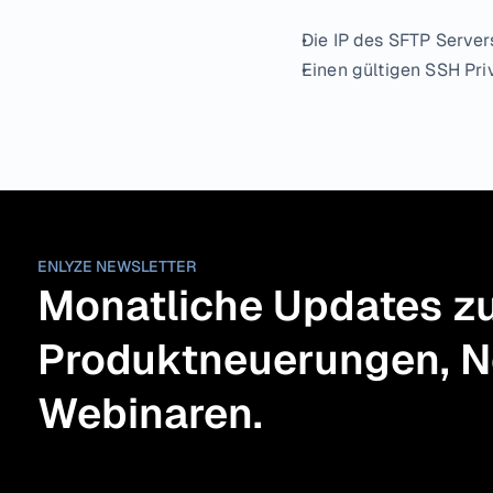
Die IP des SFTP Server
Einen gültigen SSH Pr
ENLYZE NEWSLETTER
Monatliche Updates zu
Produktneuerungen, N
Webinaren.