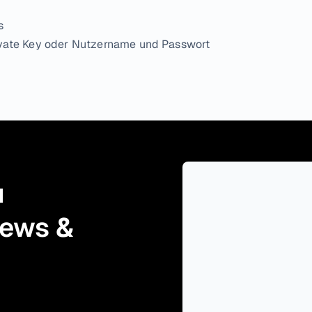
s
ivate Key oder Nutzername und Passwort
 
ews & 