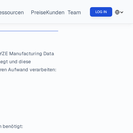
Select Lang
essourcen
Preise
Kunden
Team
LOG IN
NLYZE Manufacturing Data 
egt und diese 
eren Aufwand verarbeiten:
 benötigt: