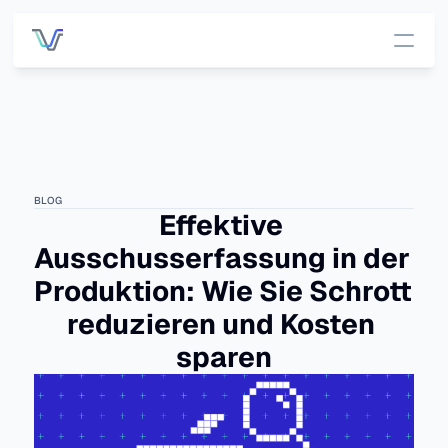
Services
Preise
BLOG
Kunden
Effektive 
Ausschusserfassung in der 
DATEN-INFRASTRUKTUR
OUT-OF-THE-BOX APP
Produktion: Wie Sie Schrott 
Übersich
App-
reduzieren und Kosten 
t 
Übersicht
Plattfor
sparen
OEE 
m
Managemen
Alle Daten, 
ein Ort.
t
Konnekti
Prozessdate