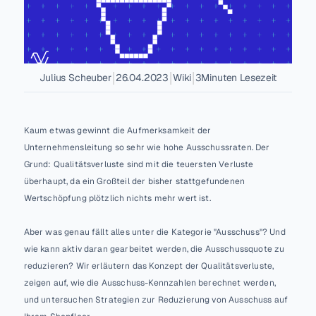
vität
nanalyse
Mit allem 
verbinden
Digitale 
Werkerführu
Industria
ng
l Data 
|
|
|
Julius Scheuber
26.04.2023
Wiki
3
Minuten Lesezeit
Ops
Rückverfolg
Mach Daten 
barkeit
verständlich
Kaum etwas gewinnt die Aufmerksamkeit der 
Industria
Dashboardin
Unternehmensleitung so sehr wie hohe Ausschussraten. Der 
l Data 
g & 
Grund: Qualitätsverluste sind mit die teuersten Verluste 
Warehou
Reporting
überhaupt, da ein Großteil der bisher stattgefundenen 
se
Automatisc
Sichere 
Wertschöpfung plötzlich nichts mehr wert ist.
Cloud-Basis
he 
Stillstandse
Integrati
Aber was genau fällt alles unter die Kategorie "Ausschuss"? Und 
rfassung
onen
wie kann aktiv daran gearbeitet werden, die Ausschussquote zu 
Daten frei 
reduzieren? Wir erläutern das Konzept der Qualitätsverluste, 
teilen
zeigen auf, wie die Ausschuss-Kennzahlen berechnet werden, 
und untersuchen Strategien zur Reduzierung von Ausschuss auf 