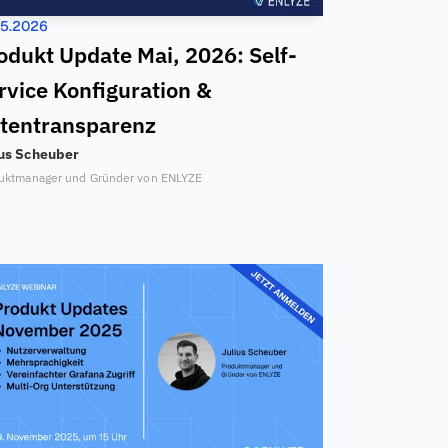
05.2026
odukt Update Mai, 2026: Self-
rvice Konfiguration & 
tentransparenz
ius Scheuber
uktmanager und Gründer von ENLYZE