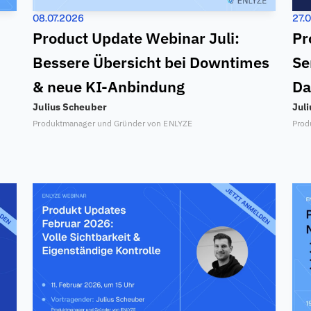
08.07.2026
27.
Product Update Webinar Juli: 
Pr
Bessere Übersicht bei Downtimes 
Se
& neue KI-Anbindung
Da
Julius Scheuber
Jul
Produktmanager und Gründer von ENLYZE
Prod