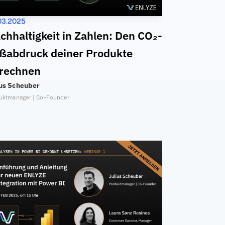
03.2025
chhaltigkeit in Zahlen: Den CO₂-
ßabdruck deiner Produkte 
rechnen
ius Scheuber
uktmanager | Co-Founder