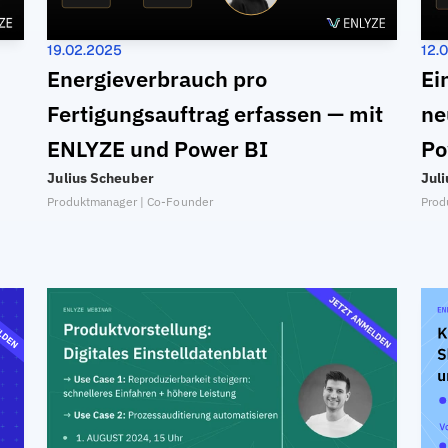
19.02.2025
12.
Energieverbrauch pro 
Ei
Fertigungsauftrag erfassen — mit 
ne
ENLYZE und Power BI
Po
Julius Scheuber
Jul
Produktmanager | Co-Founder
Prod