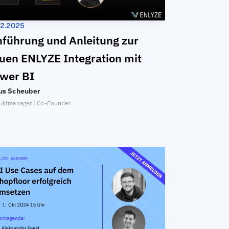
02.2025
nführung und Anleitung zur 
uen ENLYZE Integration mit 
wer BI
ius Scheuber
uktmanager | Co-Founder