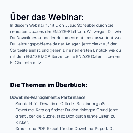
vität
nanalyse
Mit allem 
verbinden
Über das Webinar:
Digitale 
Werkerführu
Industria
In diesem Webinar führt Dich Julius Scheuber durch die 
ng
l Data 
neuesten Updates der ENLYZE-Plattform. Wir zeigen Dir, wie 
Ops
Du Downtimes schneller dokumentierst und auswertest, wo 
Rückverfolg
Mach Daten 
Du Leistungsprobleme deiner Anlagen jetzt direkt auf der 
barkeit
verständlich
Startseite siehst, und geben Dir einen ersten Einblick wie du 
mit dem ENLYZE MCP Server deine ENLYZE Daten in deinen 
Industria
Dashboardin
KI Chatbots nutzt.
l Data 
g & 
Warehou
Reporting
se
Automatisc
Sichere 
Die Themen im Überblick:
Cloud-Basis
he 
Stillstandse
Downtime-Management & Performance
Integrati
rfassung
Suchfeld für Downtime-Gründe: Bei einem großen 
onen
Downtime-Katalog findest Du den richtigen Grund jetzt 
Daten frei 
teilen
direkt über die Suche, statt Dich durch lange Listen zu 
klicken.
Druck- und PDF-Export für den Downtime-Report: Du 