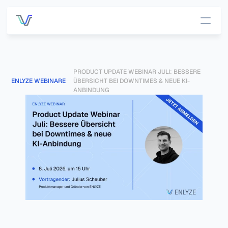
Services
PRODUCT UPDATE WEBINAR JULI: BESSERE 
Preise
ENLYZE WEBINARE
ÜBERSICHT BEI DOWNTIMES & NEUE KI-
ANBINDUNG
Kunden
DATEN-INFRASTRUKTUR
OUT-OF-THE-BOX APP
Übersich
App-
t 
Übersicht
Plattfor
OEE 
m
Managemen
Alle Daten, 
ein Ort.
t
Konnekti
Prozessdate