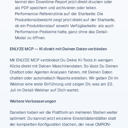
kannst den Downtime-Report jetzt direkt drucken oder 
KNOWLEDGE HUB
UNTERSTÜTZUNG
als PDF speichern und archivieren oder teilen.
Performance-Referenzlinie auf der Startseite: Die 
Blog
Dokumentat
Produktionsübersicht zeigt jetzt direkt auf der Startseite, 
Wissen aus 
ion
der Praxis
ob ein Produktionslauf sowohl Verfügbarkeits- als auch 
Performance-Probleme hatte, ganz ohne das Detail-
Webinare
Modal zu öffnen.
Live lernen 
mit 
ENLYZE MCP — KI direkt mit Deinen Daten verbinden
Experten
Case 
Mit ENLYZE MCP verbindest Du Deine KI-Tools in wenigen 
Studies
Klicks direkt mit Deinen Maschinendaten. So lässt Du Deinen 
So nutzen 
Chatbot oder Agenten Analysen fahren, mit Deinen Daten 
Kunden 
chatten oder automatisch Reports erstellen. Wir geben Dir im 
ENLYZE
Webinar eine erste Einführung und zeigen Dir, was am 22. 
Juli im Detail-Webinar auf Dich wartet.
Weitere Verbesserungen
Über uns
Daneben haben wir die Plattform an mehreren Stellen weiter 
Jobs
optimiert: Du kannst jetzt einzelne Einstelldatenblätter statt 
der kompletten Konfiguration löschen, der neue OMRON-